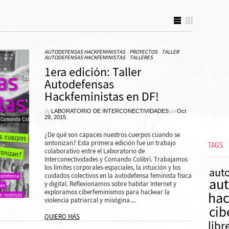
AUTODEFENSAS HACKFEMINISTAS
/
PROYECTOS
/
TALLER
AUTODEFENSAS HACKFEMINISTAS
/
TALLERES
1era edición: Taller
Autodefensas
Hackfeministas en DF!
by
LABORATORIO DE INTERCONECTIVIDADES
on
Oct
29, 2015
¿De qué son capaces nuestros cuerpos cuando se
sintonizan? Esta primera edición fue un trabajo
TAGS
colaborativo entre el Laboratorio de
Interconectividades y Comando Colibrí. Trabajamos
los límites corporales-espaciales, la intuición y los
auto
cuidados colectivos en la autodefensa feminista física
au
y digital. Reflexionamos sobre habitar Internet y
exploramos ciberfeminismos para hackear la
hac
violencia patriarcal y misógina....
cib
QUIERO MÁS
libr