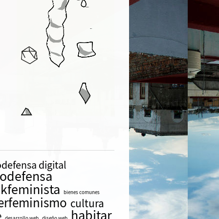
defensa digital
todefensa
kfeminista
bienes comunes
erfeminismo
cultura
habitar
e
desarrollo web
diseño web