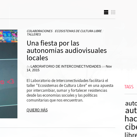
COLABORACIONES
/
ECOSISTEMAS DE CULTURA LIBRE
/
TALLERES
Una fiesta por las
autonomías audiovisuales
locales
by
LABORATORIO DE INTERCONECTIVIDADES
on
Nov
14, 2015
El Laboratorio de Interconectividades facilitará el
taller "Ecosistemas de Cultura Libre" en una apuesta
TAGS
por intercambiar, sumar y fortalecer resistencias
desde las economías sociales y las políticas
comunitarias que nos encuentran.
auto
au
QUIERO MÁS
hac
cib
libr