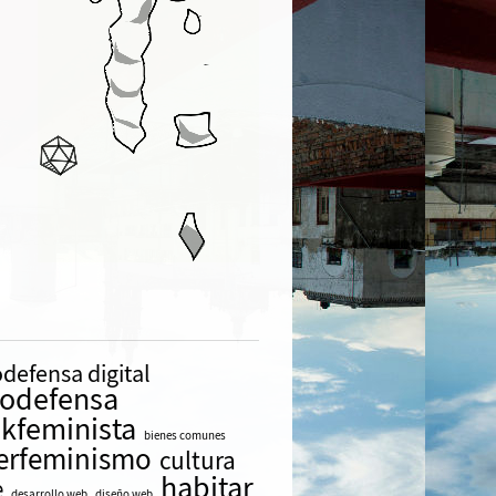
defensa digital
todefensa
kfeminista
bienes comunes
erfeminismo
cultura
habitar
e
desarrollo web
diseño web