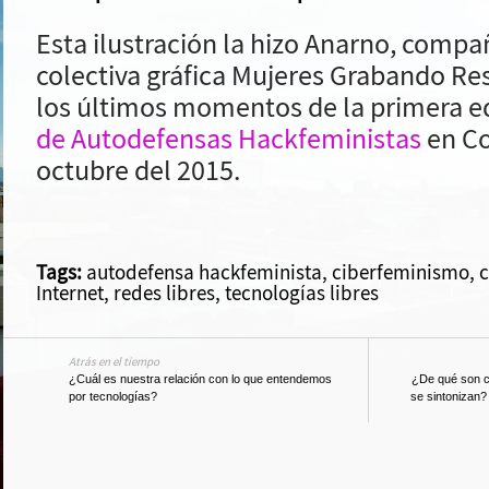
Esta ilustración la hizo Anarno, compa
colectiva gráfica Mujeres Grabando Res
los últimos momentos de la primera e
de Autodefensas Hackfeministas
en Co
octubre del 2015.
Tags:
autodefensa hackfeminista
,
ciberfeminismo
,
c
Internet
,
redes libres
,
tecnologías libres
Atrás en el tiempo
¿Cuál es nuestra relación con lo que entendemos
¿De qué son c
por tecnologías?
se sintonizan?